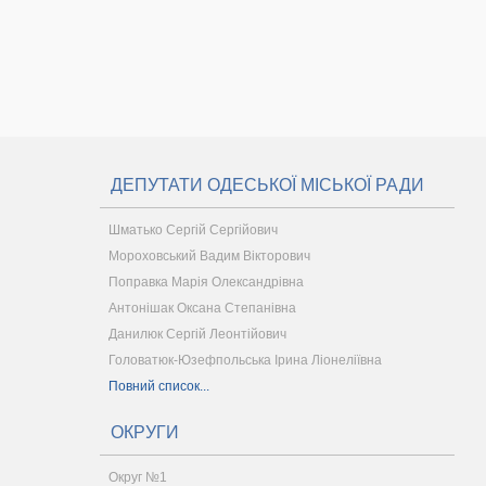
ДЕПУТАТИ ОДЕСЬКОЇ МІСЬКОЇ РАДИ
Шматько Сергій Сергійович
Мороховський Вадим Вікторович
Поправка Марія Олександрівна
Антонішак Оксана Степанівна
Данилюк Сергій Леонтійович
Головатюк-Юзефпольська Ірина Ліонеліївна
Повний список...
ОКРУГИ
Округ №1