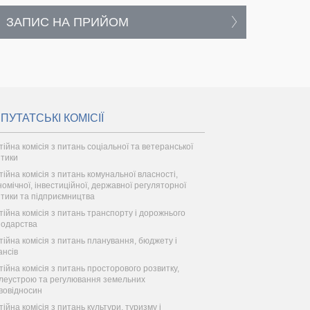
ЗАПИС НА ПРИЙОМ
ПУТАТСЬКІ КОМІСІЇ
тійна комісія з питань соціальної та ветеранської
ітики
тійна комісія з питань комунальної власності,
номічної, інвестиційної, державної регуляторної
ітики та підприємництва
тійна комісія з питань транспорту і дорожнього
подарства
тійна комісія з питань планування, бюджету і
ансів
тійна комісія з питань просторового розвитку,
леустрою та регулювання земельних
вовідносин
тійна комісія з питань культури, туризму і