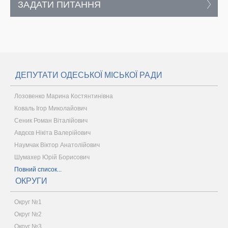
ЗАДАТИ ПИТАННЯ
ДЕПУТАТИ ОДЕСЬКОЇ МІСЬКОЇ РАДИ
Лозовенко Марина Костянтинівна
Коваль Ігор Миколайович
Сеник Роман Віталійович
Авдєєв Нікіта Валерійович
Наумчак Віктор Анатолійович
Шумахер Юрій Борисович
Повний список...
ОКРУГИ
Округ №1
Округ №2
Округ №3