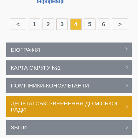
інформації
<
1
2
3
4
5
6
>
БІОГРАФІЯ
КАРТА ОКРУГУ №1
ПОМІЧНИКИ-КОНСУЛЬТАНТИ
ДЕПУТАТСЬКІ ЗВЕРНЕННЯ ДО МІСЬКОЇ
РАДИ
ЗВІТИ