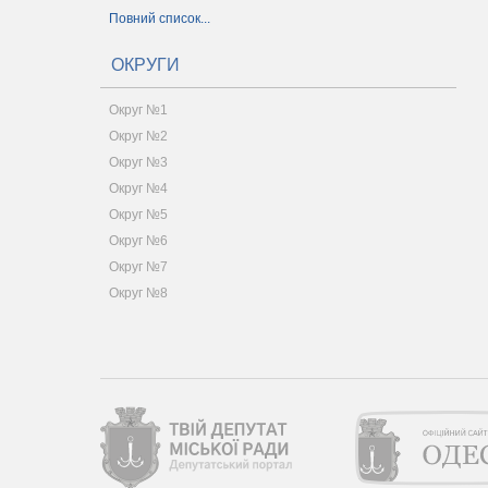
Повний список...
ОКРУГИ
Округ №1
Округ №2
Округ №3
Округ №4
Округ №5
Округ №6
Округ №7
Округ №8