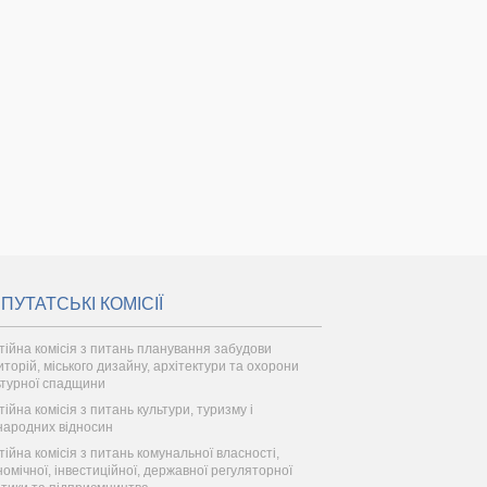
ПУТАТСЬКІ КОМІСІЇ
тійна комісія з питань планування забудови
иторій, міського дизайну, архітектури та охорони
ьтурної спадщини
тійна комісія з питань культури, туризму і
народних відносин
тійна комісія з питань комунальної власності,
номічної, інвестиційної, державної регуляторної