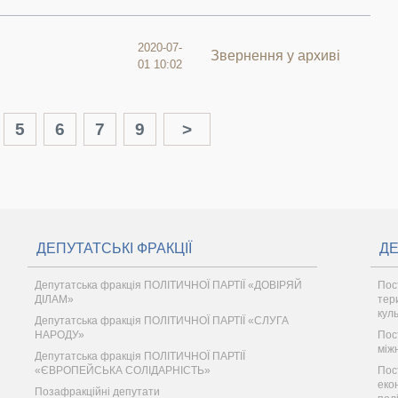
2020-07-
Звернення у архиві
01 10:02
5
6
7
9
>
ДЕПУТАТСЬКІ ФРАКЦІЇ
ДЕ
Депутатська фракція ПОЛІТИЧНОЇ ПАРТІЇ «ДОВІРЯЙ
Пос
ДІЛАМ»
тер
кул
Депутатська фракція ПОЛІТИЧНОЇ ПАРТІЇ «СЛУГА
НАРОДУ»
Пос
між
Депутатська фракція ПОЛІТИЧНОЇ ПАРТІЇ
«ЄВРОПЕЙСЬКА СОЛІДАРНІСТЬ»
Пос
еко
Позафракційні депутати