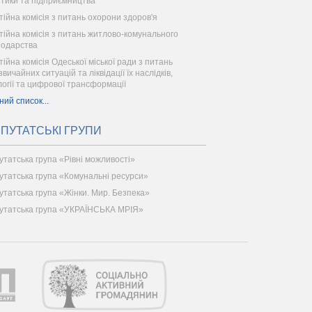
ітики та підприємництва
тійна комісія з питань охорони здоров'я
тійна комісія з питань житлово-комунального
подарства
тійна комісія Одеської міської ради з питань
вичайних ситуацій та ліквідації їх наслідків,
логії та цифрової трансформації
ний список...
ПУТАТСЬКІ ГРУПИ
утатська група «Рівні можливості»
утатська група «Комунальні ресурси»
утатська група «Жінки. Мир. Безпека»
утатська група «УКРАЇНСЬКА МРІЯ»