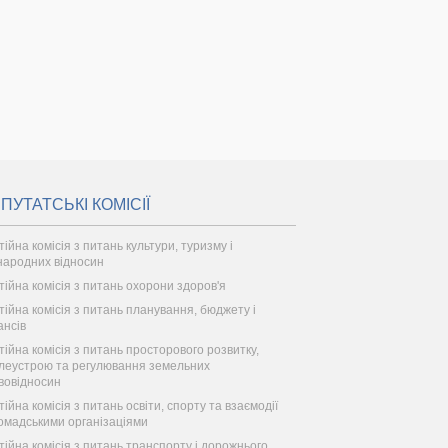
ПУТАТСЬКІ КОМІСІЇ
тійна комісія з питань культури, туризму і
народних відносин
тійна комісія з питань охорони здоров'я
тійна комісія з питань планування, бюджету і
ансів
тійна комісія з питань просторового розвитку,
леустрою та регулювання земельних
вовідносин
ійна комісія з питань освіти, спорту та взаємодії
ромадськими організаціями
тійна комісія з питань транспорту і дорожнього