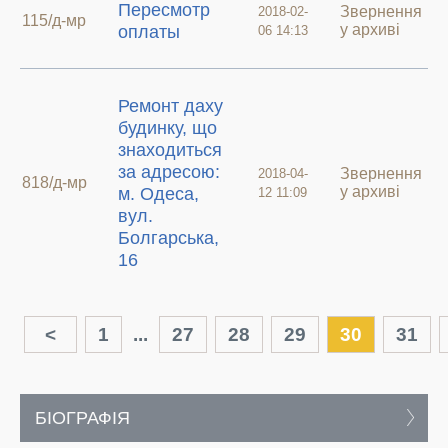
Пересмотр
Звернення
2018-02-
115/д-мр
у архиві
оплаты
06 14:13
Ремонт даху
будинку, що
знаходиться
за адресою:
Звернення
2018-04-
818/д-мр
у архиві
м. Одеса,
12 11:09
вул.
Болгарська,
16
<
1
...
27
28
29
30
31
БІОГРАФІЯ