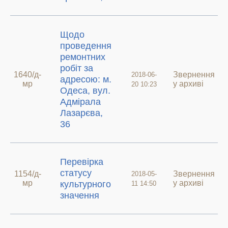
Щодо
проведення
ремонтних
робіт за
1640/д-
Звернення
2018-06-
адресою: м.
мр
у архиві
20 10:23
Одеса, вул.
Адмірала
Лазарєва,
36
Перевірка
статусу
1154/д-
Звернення
2018-05-
мр
у архиві
культурного
11 14:50
значення