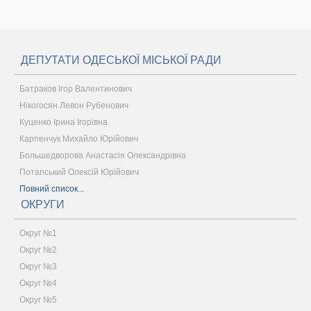
ДЕПУТАТИ ОДЕСЬКОЇ МІСЬКОЇ РАДИ
Батраков Ігор Валентинович
Нікогосян Левон Рубенович
Куценко Ірина Ігорівна
Карпенчук Михайло Юрійович
Большедворова Анастасія Олександрівна
Потапський Олексій Юрійович
Повний список...
ОКРУГИ
Округ №1
Округ №2
Округ №3
Округ №4
Округ №5