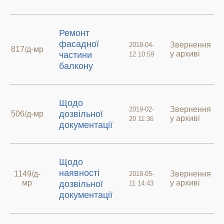
Ремонт
фасадної
Звернення
2018-04-
817/д-мр
у архиві
частини
12 10:59
балкону
Щодо
Звернення
2019-02-
дозвільної
506/д-мр
у архиві
20 11:36
документації
Щодо
наявності
1149/д-
Звернення
2018-05-
мр
у архиві
дозвільної
11 14:43
документації