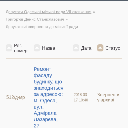
Депутати Одеської міської ради VII скликання
Григор’єв Денис Станіславович
Депутатські звернення до міської ради
Рег.
Назва
Дата
Статус
номер
Ремонт
фасаду
будинку, що
знаходиться
за адресою:
Звернення
2018-03-
512/д-мр
у архиві
м. Одеса,
17 10:40
вул.
Адмірала
Лазарєва,
27