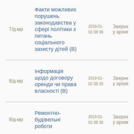
Факти можливих
порушень
законодавства у
Звернен
2019-01-
сфері політики з
7/д-мр
у архиві
02 08:39
питань
соціального
захисту дітей (В)
Інформація
щодо договору
Звернен
2019-01-
8/д-мр
у архиві
оренди чи права
02 08:33
власності (В)
Ремонтно-
Звернен
2019-01-
будівельні
9/д-мр
у архиві
02 08:30
роботи