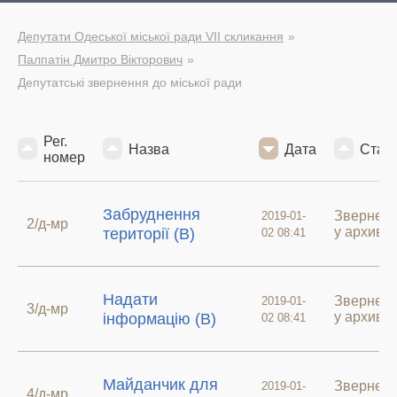
Депутати Одеської міської ради VII скликання
Палпатін Дмитро Вікторович
Депутатські звернення до міської ради
Рег.
Назва
Дата
Стат
номер
Забруднення
Звернен
2019-01-
2/д-мр
у архиві
території (В)
02 08:41
Надати
Звернен
2019-01-
3/д-мр
у архиві
інформацію (В)
02 08:41
Майданчик для
Звернен
2019-01-
4/д-мр