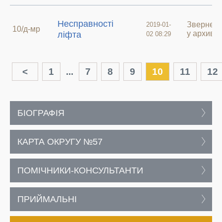
Несправності
Звернен
2019-01-
10/д-мр
у архиві
ліфта
02 08:29
<
1
...
7
8
9
10
11
12
БІОГРАФІЯ
КАРТА ОКРУГУ №57
ПОМІЧНИКИ-КОНСУЛЬТАНТИ
ПРИЙМАЛЬНІ