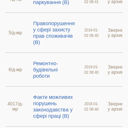
у архиві
паркування (В)
02 08:41
Правопорушення
у сфері захисту
Звернен
2019-01-
5/д-мр
у архиві
прав споживачів
02 08:40
(В)
Ремонтно-
Звернен
2019-01-
будівельні
6/д-мр
у архиві
02 08:40
роботи
Факти можливих
порушень
4017/д-
Звернен
2018-01-
мр
у архиві
законодавства у
02 08:40
сфері праці (В)