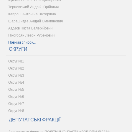
Терновський Андрій Юрійович
Капрош Антоніна Вікторівна
Шарашидзе Андрій Омелянович
Авдєєв Нікіта Валерійович
Нікогосян Левон Рубенович
Повний список...
ОКРУГИ
Округ №1
Округ №2
Округ №3
Округ №4
Округ №5
Округ №6
Округ №7
Округ №8
ДЕПУТАТСЬКІ ФРАКЦІЇ
Депутатська фракція ПОЛІТИЧНОЇ ПАРТІЇ «ДОВІРЯЙ ДІЛАМ»