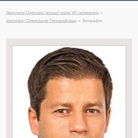
Депутати Одеської міської ради VII скликання
Шеремет Олександр Геннадійович
Біографія