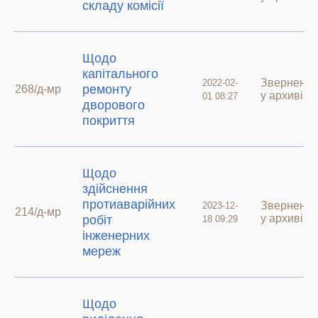
складу комісії
Щодо
капітального
Зверненн
2022-02-
ремонту
268/д-мр
у архиві
01 08:27
дворового
покриття
Щодо
здійснення
протиаварійних
Зверненн
2023-12-
214/д-мр
у архиві
робіт
18 09:29
інженерних
мереж
Щодо