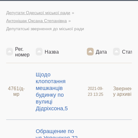
Депутати Одеської міської ради
Антонішак Оксана Степанівна
Депутатські звернення до міської ради
Рег.
Назва
Дата
Статус
номер
Щодо
клопотання
мешканців
4761/д-
Зверненн
2021-09-
мр
у архиві
будинку по
23 13:25
вулиці
Дідріхсона,5
Обращение по