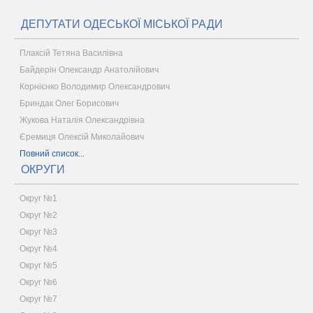
ДЕПУТАТИ ОДЕСЬКОЇ МІСЬКОЇ РАДИ
Плаксій Тетяна Василівна
Байдерін Олександр Анатолійович
Корнієнко Володимир Олександрович
Бриндак Олег Борисович
Жукова Наталія Олександрівна
Єремиця Олексій Миколайович
Повний список...
ОКРУГИ
Округ №1
Округ №2
Округ №3
Округ №4
Округ №5
Округ №6
Округ №7