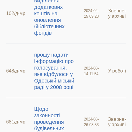
виділення
додаткових
Зверненн
2024-02-
коштів на
102/д-мр
у архиві
15 09:28
оновлення
бібліотечних
фондів
прошу надати
інформацію про
голосування,
2024-08-
648/д-мр
У роботі
яке відбулося у
14 11:54
Одеській міській
раді у 2008 році
Щодо
законності
Зверненн
2024-08-
проведення
681/д-мр
у архиві
26 08:53
будівельних