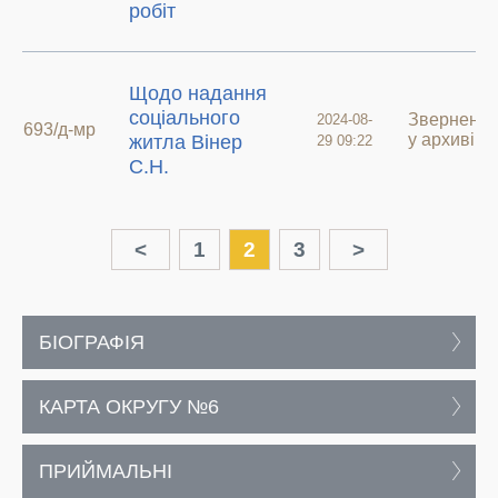
робіт
Щодо надання
соціального
Зверненн
2024-08-
693/д-мр
у архиві
житла Вінер
29 09:22
С.Н.
<
1
2
3
>
БІОГРАФІЯ
КАРТА ОКРУГУ №6
ПРИЙМАЛЬНІ