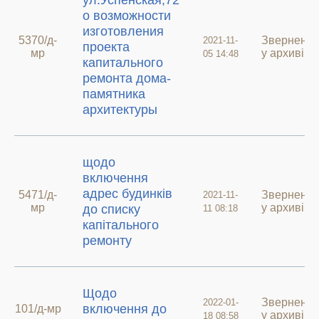
ул.Успенская,72
о возможности
изготовления
5370/д-
Зверненн
2021-11-
проекта
мр
у архиві
05 14:48
капитального
ремонта дома-
памятника
архитектуры
щодо
включення
адрес будинків
5471/д-
Зверненн
2021-11-
мр
у архиві
до списку
11 08:18
капітального
ремонту
Щодо
Зверненн
2022-01-
включення до
101/д-мр
у архиві
18 08:58