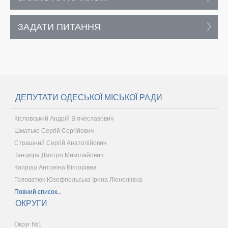
ЗАДАТИ ПИТАННЯ
ДЕПУТАТИ ОДЕСЬКОЇ МІСЬКОЇ РАДИ
Кісловський Андрій В’ячеславович
Шматько Сергій Сергійович
Страшний Сергій Анатолійович
Танцюра Дмитро Миколайович
Капрош Антоніна Вікторівна
Головатюк-Юзефпольська Ірина Ліонеліївна
Повний список...
ОКРУГИ
Округ №1