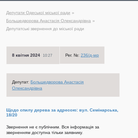
Депутати Одеської міської ради
Большедворова Анастасія Олександрівна
Депутатські звернення до міської ради
8 квітня 2024
Рег. №:
236/д-мр
10:27
Депутат:
Большедворова Анастасія
Олександрівна
Щодо спилу дерева за адресою: вул. Семінарська,
18/20
Звернення не є публічним. Вся інформація за
зверненням доступна тільки заявнику.