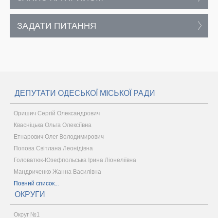
ЗАДАТИ ПИТАННЯ
ДЕПУТАТИ ОДЕСЬКОЇ МІСЬКОЇ РАДИ
Оришич Сергій Олександрович
Квасніцька Ольга Олексіївна
Етнарович Олег Володимирович
Попова Світлана Леонідівна
Головатюк-Юзефпольська Ірина Ліонеліївна
Мандриченко Жанна Василівна
Повний список...
ОКРУГИ
Округ №1