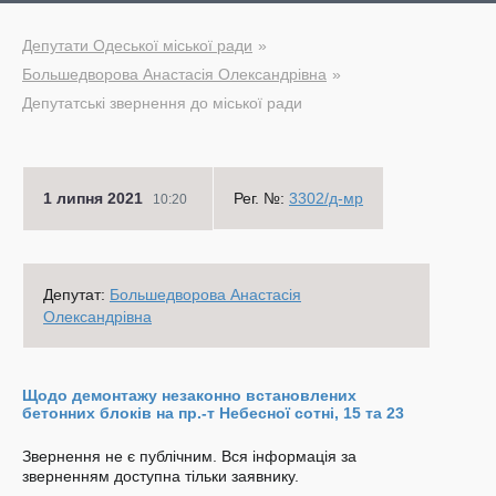
Депутати Одеської міської ради
Большедворова Анастасія Олександрівна
Депутатські звернення до міської ради
1 липня 2021
Рег. №:
3302/д-мр
10:20
Депутат:
Большедворова Анастасія
Олександрівна
Щодо демонтажу незаконно встановлених
бетонних блоків на пр.-т Небесної сотні, 15 та 23
Звернення не є публічним. Вся інформація за
зверненням доступна тільки заявнику.