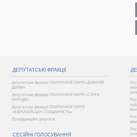
ДЕПУТАТСЬКІ ФРАКЦІЇ
ДЕ
Депутатська фракція ПОЛІТИЧНОЇ ПАРТІЇ «ДОВІРЯЙ
Пос
ДІЛАМ»
еко
пол
Депутатська фракція ПОЛІТИЧНОЇ ПАРТІЇ «СЛУГА
НАРОДУ»
Пос
надз
Депутатська фракція ПОЛІТИЧНОЇ ПАРТІЇ
еко
«ЄВРОПЕЙСЬКА СОЛІДАРНІСТЬ»
Пос
Позафракційні депутати
між
Пос
гос
СЕСІЙНІ ГОЛОСУВАННЯ