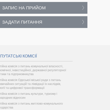
ЗАПИС НА ПРИЙОМ
ЗАДАТИ ПИТАННЯ
ПУТАТСЬКІ КОМІСІЇ
тійна комісія з питань комунальної власності,
номічної, інвестиційної, державної регуляторної
ітики та підприємництва
тійна комісія Одеської міської ради з питань
вичайних ситуацій та ліквідації їх наслідків,
логії та цифрової трансформації
тійна комісія з питань культури, туризму і
народних відносин
тійна комісія з питань житлово-комунального
подарства