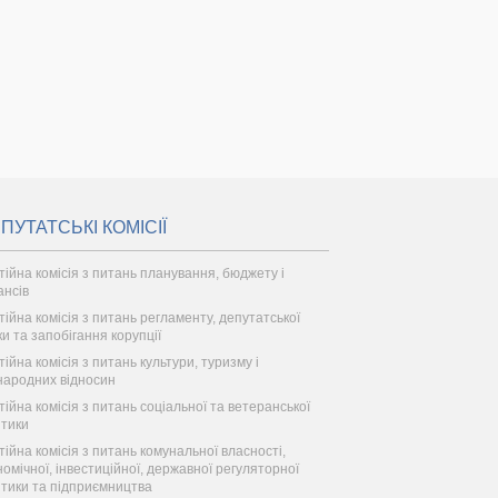
ПУТАТСЬКІ КОМІСІЇ
тійна комісія з питань планування, бюджету і
ансів
тійна комісія з питань регламенту, депутатської
ки та запобігання корупції
тійна комісія з питань культури, туризму і
народних відносин
тійна комісія з питань соціальної та ветеранської
ітики
тійна комісія з питань комунальної власності,
номічної, інвестиційної, державної регуляторної
ітики та підприємництва