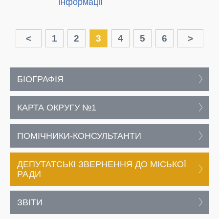
інформації
<
1
2
3
4
5
6
>
БІОГРАФІЯ
КАРТА ОКРУГУ №1
ПОМІЧНИКИ-КОНСУЛЬТАНТИ
ДЕПУТАТСЬКІ ЗВЕРНЕННЯ ДО МІСЬКОЇ
РАДИ
ЗВІТИ