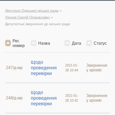
Депутати Одеської міської ради
Узунов Сергій Опанасович
Депутатські звернення до міської ради
Рег.
Назва
Дата
Статус
номер
Щодо
Звернення
2021-01-
проведення
247/д-мр
у архиві
28 10:44
перевірки
Щодо
Звернення
2021-01-
проведення
248/д-мр
у архиві
28 10:42
перевірки