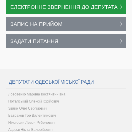
ЕЛЕКТРОННЕ ЗВЕРНЕННЯ ДО ДЕПУТАТА
ЗАПИС НА ПРИЙОМ
ЗАДАТИ ПИТАННЯ
ДЕПУТАТИ ОДЕСЬКОЇ МІСЬКОЇ РАДИ
Лозовенко Марина Костянтинівна
Потапський Олексій Юрійович
Звягін Олег Сергійович
Батраков Ігор Валентинович
Нікогосян Левон Рубенович
Авдєєв Нікіта Валерійович