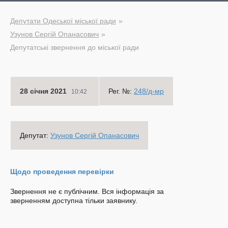
Депутати Одеської міської ради
Узунов Сергій Опанасович
Депутатські звернення до міської ради
28 січня 2021
Рег. №:
248/д-мр
10:42
Депутат:
Узунов Сергій Опанасович
Щодо проведення перевірки
Звернення не є публічним. Вся інформація за
зверненням доступна тільки заявнику.