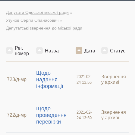
Депутати Одеської міської ради
Узунов Сергій Опанасович
Депутатські звернення до міської ради
Рег.
Назва
Дата
Статус
номер
Щодо
Звернення
2021-02-
надання
723/д-мр
у архиві
24 13:56
інформації
Щодо
Звернення
2021-02-
проведення
722/д-мр
у архиві
24 13:59
перевірки