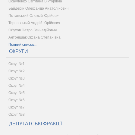
Осауленко Світлана Вікторівна
Байдерін Олександр Анатолійович
Потапський Олексій Юрійович
Терновський Андрій Юрійович
Обухов Петро Геннадійович
Антонішак Оксана Степанівна
Повний список...
ОКРУГИ
Округ №1
Округ №2
Округ №3
Округ №4
Округ №5
Округ №6
Округ №7
Округ №8
ДЕПУТАТСЬКІ ФРАКЦІЇ