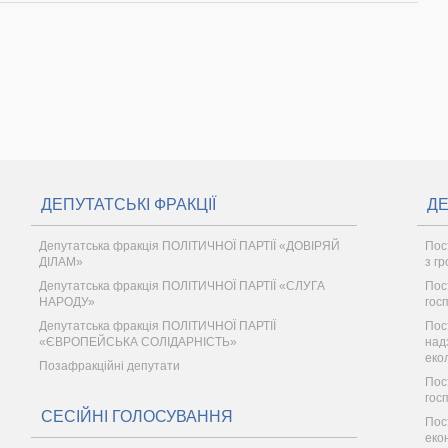
ДЕПУТАТСЬКІ ФРАКЦІЇ
ДЕ
Депутатська фракція ПОЛІТИЧНОЇ ПАРТІЇ «ДОВІРЯЙ
Пост
ДІЛАМ»
з г
Депутатська фракція ПОЛІТИЧНОЇ ПАРТІЇ «СЛУГА
Пос
НАРОДУ»
гос
Депутатська фракція ПОЛІТИЧНОЇ ПАРТІЇ
Пос
«ЄВРОПЕЙСЬКА СОЛІДАРНІСТЬ»
надз
еко
Позафракційні депутати
Пос
гос
СЕСІЙНІ ГОЛОСУВАННЯ
Пос
еко