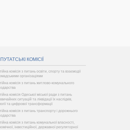
ПУТАТСЬКІ КОМІСІЇ
ійна комісія з питань освіти, спорту та взаємодії
ромадськими організаціями
тійна комісія з питань житлово-комунального
подарства
тійна комісія Одеської міської ради з питань
вичайних ситуацій та ліквідації їх наслідків,
логії та цифрової трансформації
тійна комісія з питань транспорту і дорожнього
подарства
тійна комісія з питань комунальної власності,
номічної, інвестиційної, державної регуляторної