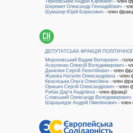
Терновський Андрій Юрійович
- член ф
Шеремет Олександр Геннадійович
- чл
Шумахер Юрій Борисович
- член фракц
ДЕПУТАТСЬКА ФРАКЦІЯ ПОЛІТИЧНОЇ 
Мороховський Вадим Вікторович
- голо
Асауленко Олексій Володимирович
- ч
Данилюк Сергій Леонтійович
- член фра
Жукова Наталія Олександрівна
- член 
Квасніцька Ольга Олексіївна
- член фра
Оришич Сергій Олександрович
- член ф
Рибак Дар’я Андріївна
- член фракції
Славський Олександр Володимирович
Шарашидзе Андрій Омелянович
- член 