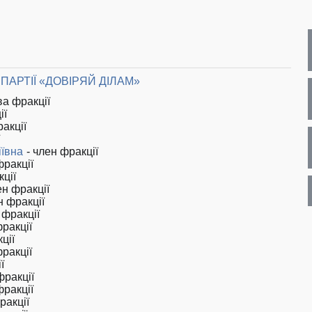
ПАРТІЇ «ДОВІРЯЙ ДІЛАМ»
ва фракції
ії
акції
іївна
- член фракції
фракції
кції
ен фракції
н фракції
 фракції
фракції
ції
фракції
ї
фракції
фракції
ракції