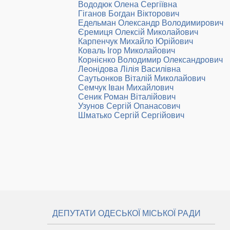
Вододюк Олена Сергіївна
Гіганов Богдан Вікторович
Едельман Олександр Володимирович
Єремиця Олексій Миколайович
Карпенчук Михайло Юрійович
Коваль Ігор Миколайович
Корнієнко Володимир Олександрович
Леонідова Лілія Василівна
Саутьонков Віталій Миколайович
Семчук Іван Михайлович
Сеник Роман Віталійович
Узунов Сергій Опанасович
Шматько Сергій Сергійович
ДЕПУТАТИ ОДЕСЬКОЇ МІСЬКОЇ РАДИ