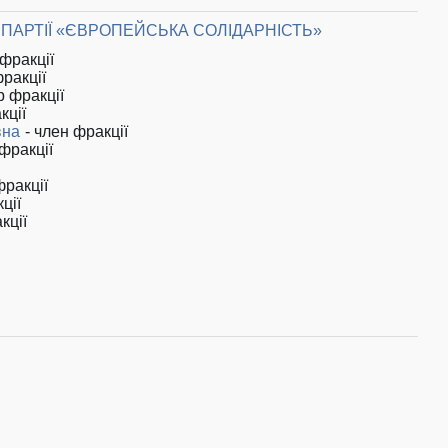
 ПАРТІЇ «ЄВРОПЕЙСЬКА СОЛІДАРНІСТЬ»
 фракції
фракції
р фракції
кції
вна
- член фракції
фракції
фракції
ції
кції