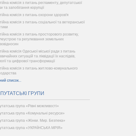
тійна комісія з питань регламенту, депутатської
ки та запобігання корупції
тійна комісія з питань охорони здоров'я
тійна комісія з питань соціальної та ветеранської
ітики
тійна комісія з питань просторового розвитку,
леустрою та регулювання земельних
вовідносин
тійна комісія Одеської міської ради з питань
вичайних ситуацій та ліквідації їх наслідків,
логії та цифрової трансформації
тійна комісія з питань житлово-комунального
подарства
ний список...
ПУТАТСЬКІ ГРУПИ
утатська група «Рівні можливості»
утатська група «Комунальні ресурси»
утатська група «Жінки. Мир. Безпека»
утатська група «УКРАЇНСЬКА МРІЯ»