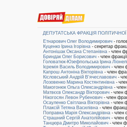
ДЕПУТАТСЬКА ФРАКЦІЯ ПОЛІТИЧНОЇ 
Етнарович Олег Володимирович
- голо
Куценко Ірина Ігорівна
- секретар фракц
Антонішак Оксана Степанівна
- член фр
Бриндак Олег Борисович
- член фракції
Головатюк-Юзефпольська Ірина Ліонел
Ієремія Василь Володимирович
- член 
Капрош Антоніна Вікторівна
- член фра
Кісловський Андрій В’ячеславович
- чл
Лозовенко Марина Костянтинівна
- чле
Макогонюк Ольга Олександрівна
- член
Матвєєв Олександр Вікторович
- член 
Нікогосян Левон Рубенович
- член фрак
Осауленко Світлана Вікторівна
- член 
Плаксій Тетяна Василівна
- член фракці
Поправка Марія Олександрівна
- член 
Страшний Сергій Анатолійович
- член 
Танцюра Дмитро Миколайович
- член ф