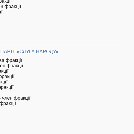
ракції
ен фракції
ії
ПАРТІЇ «СЛУГА НАРОДУ»
ва фракції
лен фракції
кції
фракції
кції
ракції
- член фракції
фракції