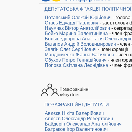
ДЕПУТАТСЬКА ФРАКЦІЯ ПОЛІТИЧНОЇ
Потапський Олексій Юрійович
- голова
Стась Едуард Павлович
- заст. голови 
Наумчак Віктор Анатолійович
- секрета
Бойко Марина Валентинівна
- член фра
Большедворова Анастасія Олександрі
Вагапов Андрій Володимирович
- член 
Звягін Олег Сергійович
- член фракції
Мандриченко Жанна Василівна
- член 
Обухов Петро Геннадійович
- член фрак
Попова Світлана Леонідівна
- член фра
ПОЗАФРАКЦІЙНІ ДЕПУТАТИ
Авдєєв Нікіта Валерійович
Авдєєв Олександр Робертович
Байдерін Олександр Анатолійович
Батраков Ігор Валентинович