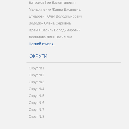
Батраков Ігор Валентинович
Мандриченко Жанна Василівна
Етнарович Олег Володимирович
Вододюк Олена Сергіївна
Ієремія Василь Володимирович
Леонідова Лілія Василівна
Повний список...
ОКРУГИ
Округ №1
Округ №2
Округ №3
Округ №4
Округ №5
Округ №6
Округ №7
Округ №8