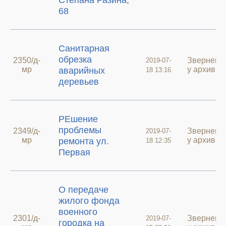
Степана Разина,
68
Санитарная
обрезка
2350/д-
Зверненн
2019-07-
мр
у архиві
аварийных
18 13:16
деревьев
РЕшение
проблемы
2349/д-
Зверненн
2019-07-
мр
у архиві
ремонта ул.
18 12:35
Первая
О передаче
жилого фонда
военного
2301/д-
Зверненн
2019-07-
городка на