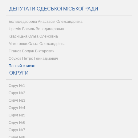
ДЕПУТАТИ ОДЕСЬКОЇ МІСЬКОЇ РАДИ
Большедворова Анастасія Олександрівна
Ієремія Василь Володимирович
Квасніцька Ольга Олексіївна
Макогонюк Ольга Олександрівна
Гіганов Богдан Вікторович
Обухов Петро Геннадійович
Повний список...
ОКРУГИ
Округ №1
Округ №2
Округ №3
Округ №4
Округ №5
Округ №6
Округ №7
Округ №8