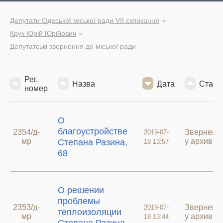
Депутати Одеської міської ради VII скликання
Крук Юрій Юрійович
Депутатські звернення до міської ради
Рег.
Назва
Дата
Стату
номер
О
благоустройстве
2354/д-
Зверненн
2019-07-
мр
у архиві
Степана Разина,
18 13:57
68
О решении
проблемы
2353/д-
Зверненн
2019-07-
теплоизоляции
мр
у архиві
18 13:44