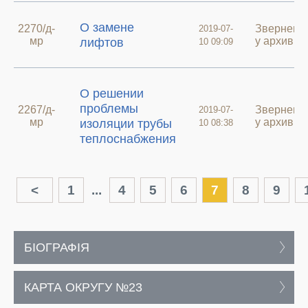
О замене
2270/д-
Зверненн
2019-07-
мр
у архиві
лифтов
10 09:09
О решении
проблемы
2267/д-
Зверненн
2019-07-
мр
у архиві
изоляции трубы
10 08:38
теплоснабжения
<
1
...
4
5
6
7
8
9
БІОГРАФІЯ
КАРТА ОКРУГУ №23