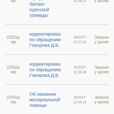
мр
у архиві
15 08:21
баланс
одесской
громады
корректировка
2292/д-
Зверненн
2019-07-
по обращению
мр
у архиві
12 07:00
Говорова Д.В.
корректировка
2293/д-
Зверненн
2019-07-
по обращению
мр
у архиві
12 06:48
Говорова Д.В.
Об оказании
2294/д-
Зверненн
2019-07-
материальной
мр
у архиві
12 06:14
помощи