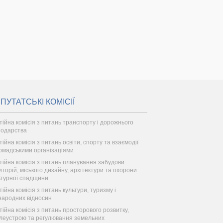
ПУТАТСЬКІ КОМІСІЇ
тійна комісія з питань транспорту і дорожнього
подарства
ійна комісія з питань освіти, спорту та взаємодії
ромадськими організаціями
тійна комісія з питань планування забудови
иторій, міського дизайну, архітектури та охорони
ьтурної спадщини
тійна комісія з питань культури, туризму і
народних відносин
тійна комісія з питань просторового розвитку,
леустрою та регулювання земельних