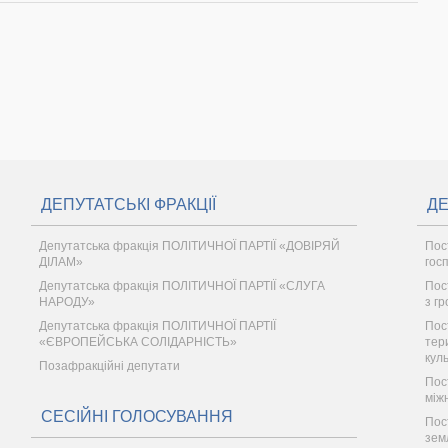
ДЕПУТАТСЬКІ ФРАКЦІЇ
ДЕ
Депутатська фракція ПОЛІТИЧНОЇ ПАРТІЇ «ДОВІРЯЙ
Пос
ДІЛАМ»
гос
Депутатська фракція ПОЛІТИЧНОЇ ПАРТІЇ «СЛУГА
Пост
НАРОДУ»
з г
Депутатська фракція ПОЛІТИЧНОЇ ПАРТІЇ
Пос
«ЄВРОПЕЙСЬКА СОЛІДАРНІСТЬ»
тер
кул
Позафракційні депутати
Пос
між
СЕСІЙНІ ГОЛОСУВАННЯ
Пос
зем