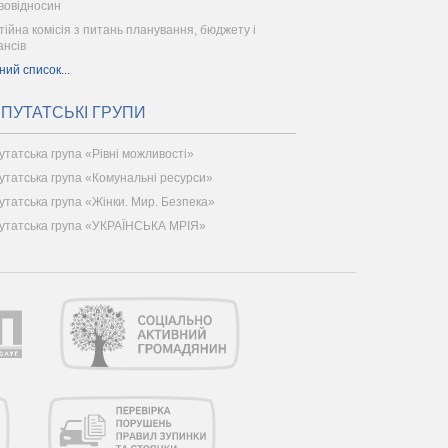
вовідносин
тійна комісія з питань планування, бюджету і
ансів
ний список...
ПУТАТСЬКІ ГРУПИ
утатська група «Рівні можливості»
утатська група «Комунальні ресурси»
утатська група «Жінки. Мир. Безпека»
утатська група «УКРАЇНСЬКА МРІЯ»