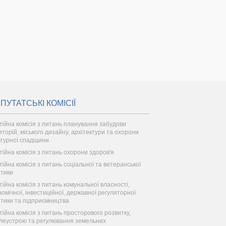
ПУТАТСЬКІ КОМІСІЇ
тійна комісія з питань планування забудови
иторій, міського дизайну, архітектури та охорони
ьтурної спадщини
тійна комісія з питань охорони здоров'я
тійна комісія з питань соціальної та ветеранської
ітики
тійна комісія з питань комунальної власності,
номічної, інвестиційної, державної регуляторної
ітики та підприємництва
тійна комісія з питань просторового розвитку,
леустрою та регулювання земельних