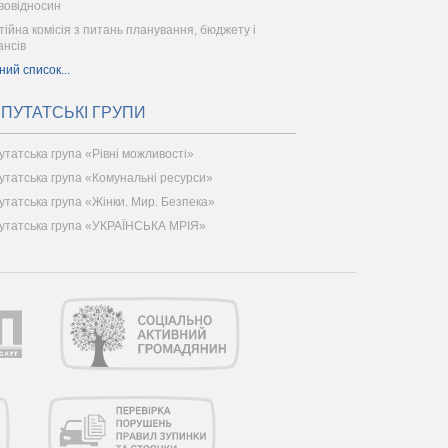
вовідносин
тійна комісія з питань планування, бюджету і
ансів
ний список...
ПУТАТСЬКІ ГРУПИ
утатська група «Рівні можливості»
утатська група «Комунальні ресурси»
утатська група «Жінки. Мир. Безпека»
утатська група «УКРАЇНСЬКА МРІЯ»