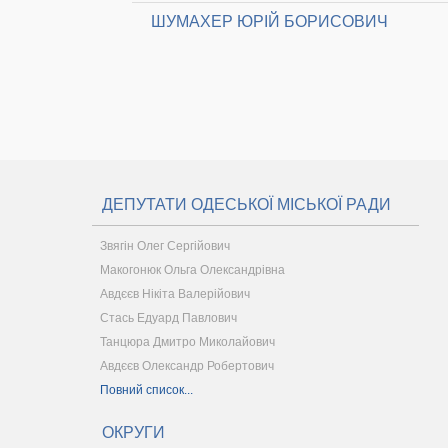
ШУМАХЕР ЮРІЙ БОРИСОВИЧ
ДЕПУТАТИ ОДЕСЬКОЇ МІСЬКОЇ РАДИ
Звягін Олег Сергійович
Макогонюк Ольга Олександрівна
Авдєєв Нікіта Валерійович
Стась Едуард Павлович
Танцюра Дмитро Миколайович
Авдєєв Олександр Робертович
Повний список...
ОКРУГИ