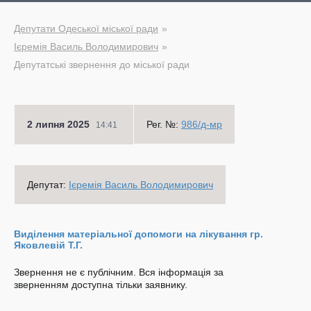
Депутати Одеської міської ради
Ієремія Василь Володимирович
Депутатські звернення до міської ради
2 липня 2025
Рег. №:
986/д-мр
14:41
Депутат:
Ієремія Василь Володимирович
Виділення матеріальної допомоги на лікування гр.
Яковлевій Т.Г.
Звернення не є публічним. Вся інформація за
зверненням доступна тільки заявнику.