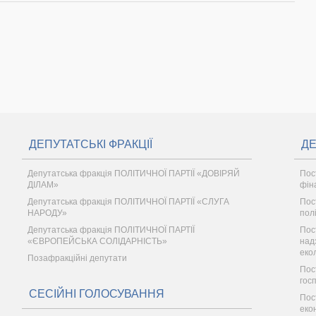
ДЕПУТАТСЬКІ ФРАКЦІЇ
ДЕ
Депутатська фракція ПОЛІТИЧНОЇ ПАРТІЇ «ДОВІРЯЙ
Пос
ДІЛАМ»
фін
Депутатська фракція ПОЛІТИЧНОЇ ПАРТІЇ «СЛУГА
Пос
НАРОДУ»
пол
Депутатська фракція ПОЛІТИЧНОЇ ПАРТІЇ
Пос
«ЄВРОПЕЙСЬКА СОЛІДАРНІСТЬ»
надз
еко
Позафракційні депутати
Пос
гос
СЕСІЙНІ ГОЛОСУВАННЯ
Пос
еко