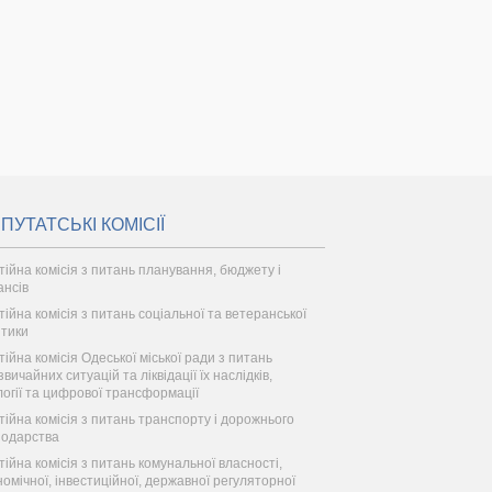
ПУТАТСЬКІ КОМІСІЇ
тійна комісія з питань планування, бюджету і
ансів
тійна комісія з питань соціальної та ветеранської
ітики
тійна комісія Одеської міської ради з питань
вичайних ситуацій та ліквідації їх наслідків,
логії та цифрової трансформації
тійна комісія з питань транспорту і дорожнього
подарства
тійна комісія з питань комунальної власності,
номічної, інвестиційної, державної регуляторної