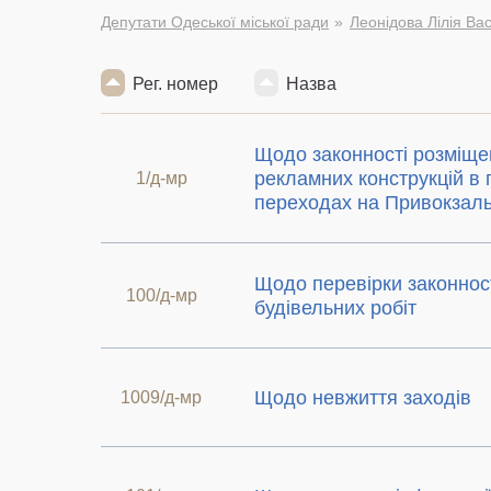
Депутати Одеської міської ради
Леонідова Лілія Ва
Рег. номер
Назва
Щодо законності розміще
рекламних конструкцій в 
1/д-мр
переходах на Привокзаль
Щодо перевірки законнос
100/д-мр
будівельних робіт
Щодо невжиття заходів
1009/д-мр