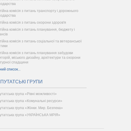
подарства
тійна комісія з питань транспорту і дорожнього
подарства
тійна комісія з питань охорони здоров'я
тійна комісія з питань планування, бюджету і
ансів
тійна комісія з питань соціальної та ветеранської
ітики
тійна комісія з питань планування забудови
иторій, міського дизайну, архітектури та охорони
ьтурної спадщини
ний список...
ПУТАТСЬКІ ГРУПИ
утатська група «Рівні можливості»
утатська група «Комунальні ресурси»
утатська група «Жінки. Мир. Безпека»
утатська група «УКРАЇНСЬКА МРІЯ»