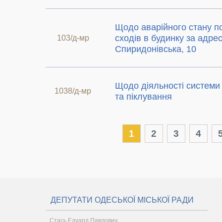
Щодо аварійного стану 
сходів в будинку за адре
103/д-мр
Спиридонівська, 10
Щодо діяльності системи 
1038/д-мр
та піклування
1
2
3
4
ДЕПУТАТИ ОДЕСЬКОЇ МІСЬКОЇ РАДИ
Стась Едуард Павлович