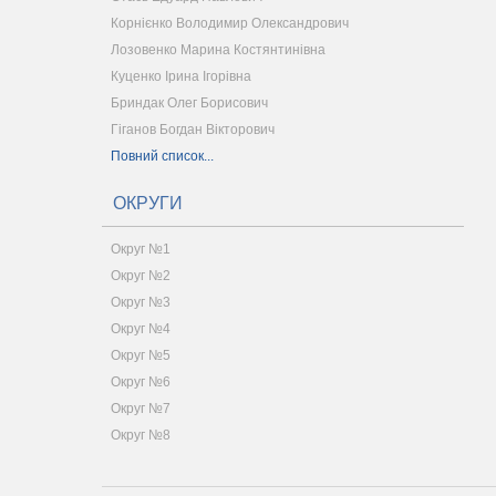
Корнієнко Володимир Олександрович
Лозовенко Марина Костянтинівна
Куценко Ірина Ігорівна
Бриндак Олег Борисович
Гіганов Богдан Вікторович
Повний список...
ОКРУГИ
Округ №1
Округ №2
Округ №3
Округ №4
Округ №5
Округ №6
Округ №7
Округ №8