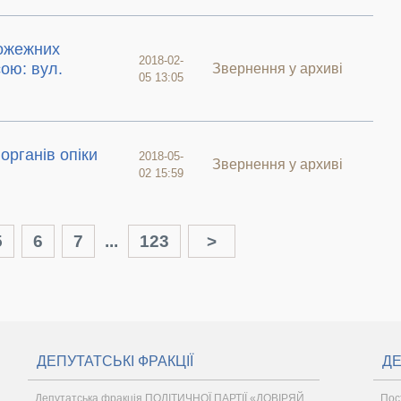
пожежних
2018-02-
сою: вул.
Звернення у архиві
05 13:05
органів опіки
2018-05-
Звернення у архиві
02 15:59
5
6
7
...
123
>
ДЕПУТАТСЬКІ ФРАКЦІЇ
ДЕ
Депутатська фракція ПОЛІТИЧНОЇ ПАРТІЇ «ДОВІРЯЙ
Пос