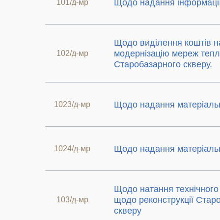
Щодо надання інформаці
101/д-мр
Щодо виділення коштів н
модернізацію мереж теп
102/д-мр
Старобазарного скверу.
Щодо надання матеріаль
1023/д-мр
Щодо надання матеріаль
1024/д-мр
Щодо натання технічного 
щодо реконструкції Стар
103/д-мр
скверу