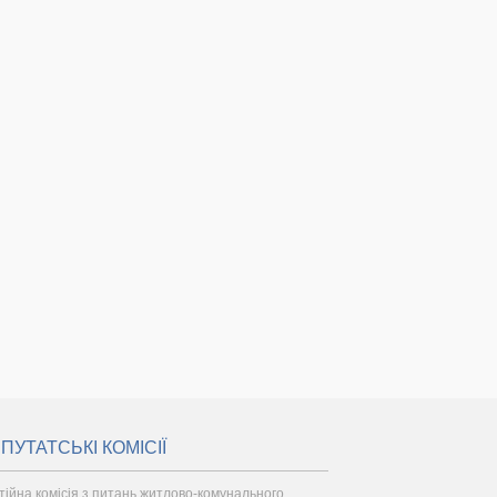
ПУТАТСЬКІ КОМІСІЇ
тійна комісія з питань житлово-комунального