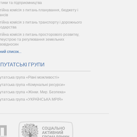
ітики та підприємництва
тійна комісія з питань планування, бюджету і
ансів
тійна комісія з питань транспорту і дорожнього
подарства
тійна комісія з питань просторового розвитку,
леустрою та регулювання земельних
вовідносин
ний список...
ПУТАТСЬКІ ГРУПИ
утатська група «Рівні можливості»
утатська група «Комунальні ресурси»
утатська група «Жінки. Мир. Безпека»
утатська група «УКРАЇНСЬКА МРІЯ»