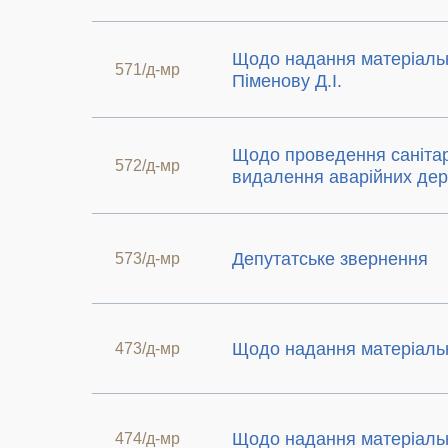
Щодо надання матеріаль
571/д-мр
Піменову Д.І.
Щодо проведення санітарн
572/д-мр
видалення аварійних де
Депутатське звернення
573/д-мр
Щодо надання матеріаль
473/д-мр
Щодо надання матеріаль
474/д-мр