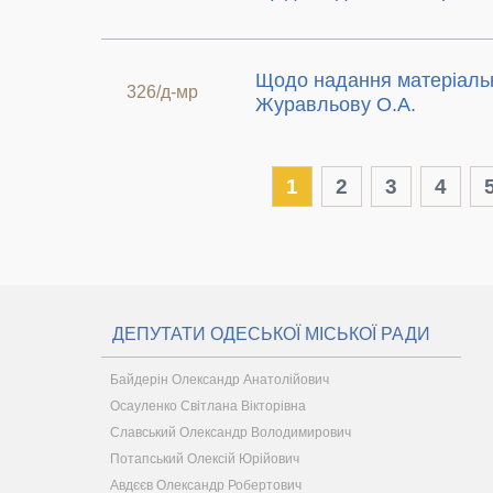
Щодо надання матеріаль
326/д-мр
Журавльову О.А.
1
2
3
4
ДЕПУТАТИ ОДЕСЬКОЇ МІСЬКОЇ РАДИ
Байдерін Олександр Анатолійович
Осауленко Світлана Вікторівна
Славський Олександр Володимирович
Потапський Олексій Юрійович
Авдєєв Олександр Робертович