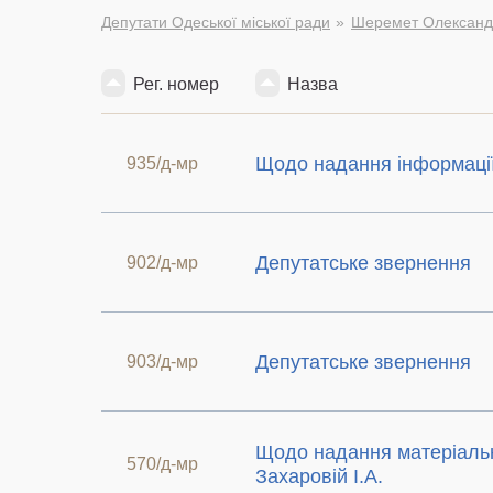
Депутати Одеської міської ради
Шеремет Олександ
Рег. номер
Назва
Щодо надання інформаці
935/д-мр
Депутатське звернення
902/д-мр
Депутатське звернення
903/д-мр
Щодо надання матеріаль
570/д-мр
Захаровій І.А.