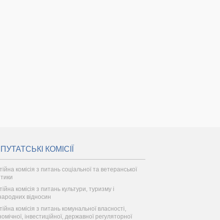
ПУТАТСЬКІ КОМІСІЇ
тійна комісія з питань соціальної та ветеранської
ітики
тійна комісія з питань культури, туризму і
народних відносин
тійна комісія з питань комунальної власності,
номічної, інвестиційної, державної регуляторної