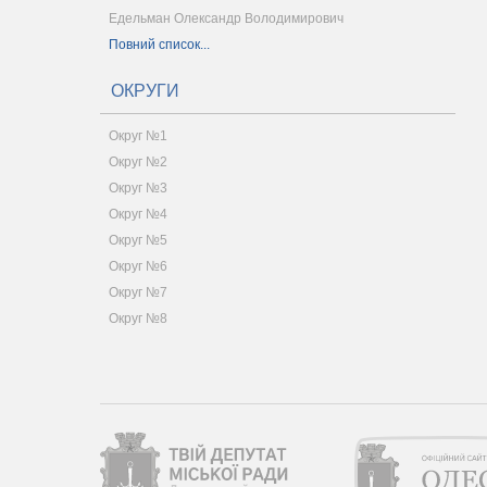
Едельман Олександр Володимирович
Повний список...
ОКРУГИ
Округ №1
Округ №2
Округ №3
Округ №4
Округ №5
Округ №6
Округ №7
Округ №8