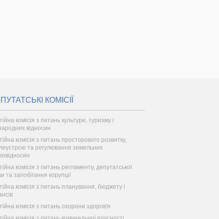
ПУТАТСЬКІ КОМІСІЇ
тійна комісія з питань культури, туризму і
народних відносин
тійна комісія з питань просторового розвитку,
леустрою та регулювання земельних
вовідносин
тійна комісія з питань регламенту, депутатської
ки та запобігання корупції
тійна комісія з питань планування, бюджету і
ансів
тійна комісія з питань охорони здоров'я
тійна комісія з питань комунальної власності,