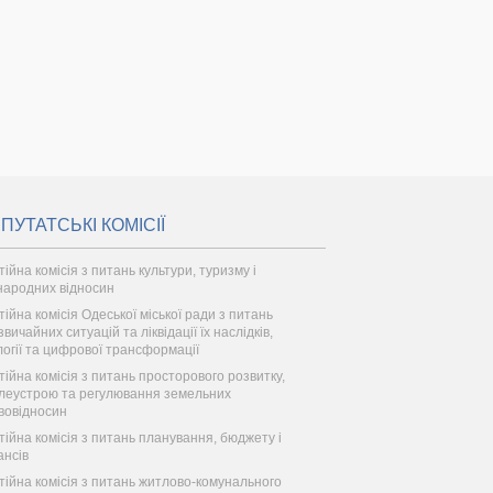
ПУТАТСЬКІ КОМІСІЇ
тійна комісія з питань культури, туризму і
народних відносин
тійна комісія Одеської міської ради з питань
вичайних ситуацій та ліквідації їх наслідків,
логії та цифрової трансформації
тійна комісія з питань просторового розвитку,
леустрою та регулювання земельних
вовідносин
тійна комісія з питань планування, бюджету і
ансів
тійна комісія з питань житлово-комунального