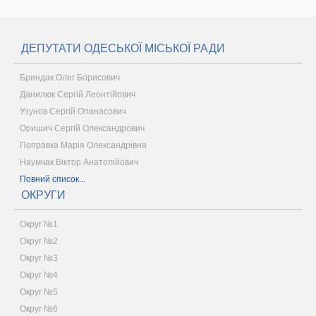
ДЕПУТАТИ ОДЕСЬКОЇ МІСЬКОЇ РАДИ
Бриндак Олег Борисович
Данилюк Сергій Леонтійович
Узунов Сергій Опанасович
Оришич Сергій Олександрович
Поправка Марія Олександрівна
Наумчак Віктор Анатолійович
Повний список...
ОКРУГИ
Округ №1
Округ №2
Округ №3
Округ №4
Округ №5
Округ №6