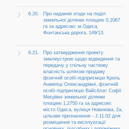
6.20.
Про надання згоди на поділ
земельної ділянки площею 0,1067
га за адресою: м.Одеса,
Фонтанська дорога, 149/13.
6.21.
Про затвердження проекту
землеустрою щодо відведення та
передачу у спільну часткову
власність шляхом продажу
фізичній особі-підприємцю Кроль
Анжеліці Олександрівні, фізичній
особі-підприємцю Вайсблат Софії
Меєрівні земельної ділянки
площею 1,2750 га за адресою:
місто Одеса, вулиця Новикова, 2а,
цільове призначення - J.11.02 для
розміщення та експлуатації
основних, підсобних і допоміжних