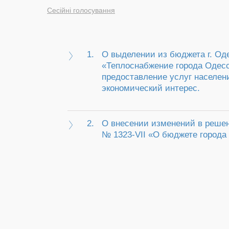
Сесійні голосування
1.
О выделении из бюджета г. О
«Теплоснабжение города Одесс
предоставление услуг населе
экономический интерес.
2.
О внесении изменений в решени
№ 1323-VІI «О бюджете города 